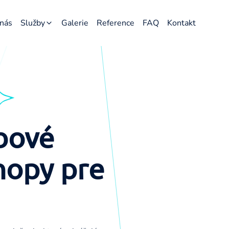
nás
Služby
Galerie
Reference
FAQ
Kontakt
Webové stránky
E-shopy
Grafika
SEO
bové
hopy pre