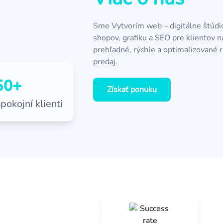
Sme Vytvorím web – digitálne štúdi
shopov, grafiku a SEO pre klientov 
prehľadné, rýchle a optimalizované r
predaj.
50+
Získať ponuku
pokojní klienti