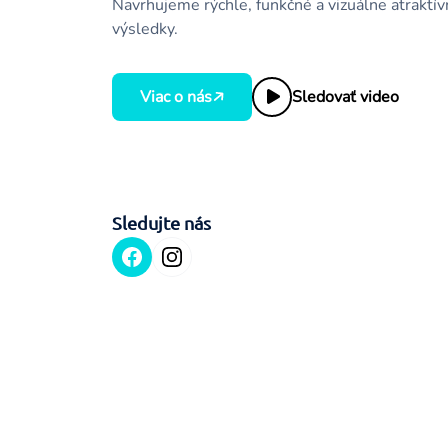
Navrhujeme rýchle, funkčné a vizuálne atraktívn
výsledky.
Viac o nás
Sledovať video
Sledujte nás