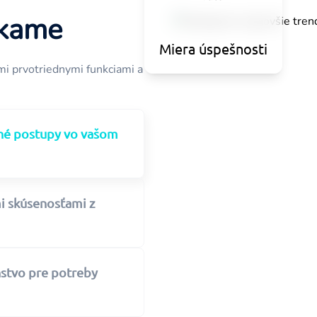
úkame
Miera úspešnosti
mi prvotriednymi funkciami a
ené postupy vo vašom
i skúsenosťami z
stvo pre potreby