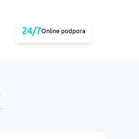
24/7
Online podpora
-