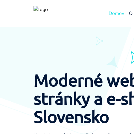
Domov
O 
Moderné we
stránky a e-s
Slovensko