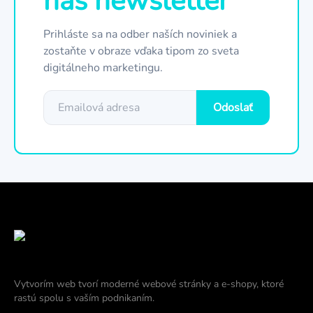
náš newsletter
Prihláste sa na odber naších noviniek a
zostaňte v obraze vďaka tipom zo sveta
digitálneho marketingu.
Odoslať
Vytvorím web tvorí moderné webové stránky a e-shopy, ktoré
rastú spolu s vaším podnikaním.