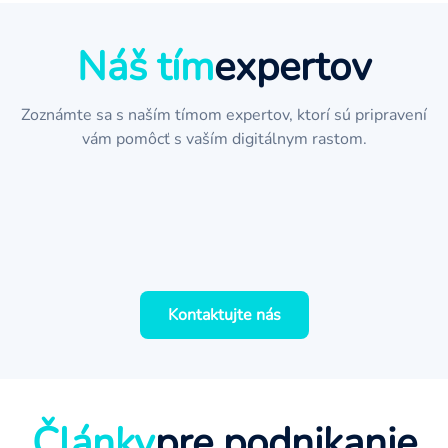
Náš tím
expertov
Zoznámte sa s naším tímom expertov, ktorí sú pripravení
Jan
vám pomôcť s vaším digitálnym rastom.
Martin
Projektový manažér
Simona
Webový vývojár
Lucia
Grafický dizajnér
Marketingová špecialistka
Kontaktujte nás
Články
pre podnikanie