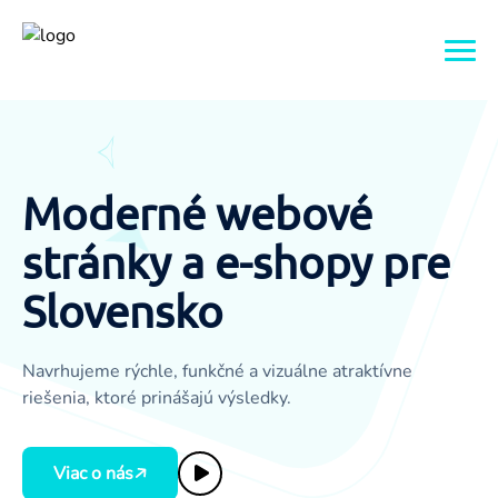
Domov
O nás
Moderné webové
stránky a e-shopy pre
Služby
Slovensko
Galerie
Webové stránky
Navrhujeme rýchle, funkčné a vizuálne atraktívne
Reference
E-shopy
riešenia, ktoré prinášajú výsledky.
FAQ
Grafika
Viac o nás